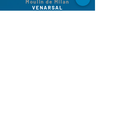
Moulin de Milan
VENARSAL
SYNDICAT MIXTE DES EAUX DU MAUMONT
201 Rue des Sources
19330 FAVARS
Téléphone :
05 55 29 45 10
Courriel :
eau.maumont@orange.fr
Site web :
www.syndicat-eau-
maumont.com
N° Siret :
251 908 208 00027
- APE : 3600Z
Mentions légales
Politique de confidentialité
Plan du site